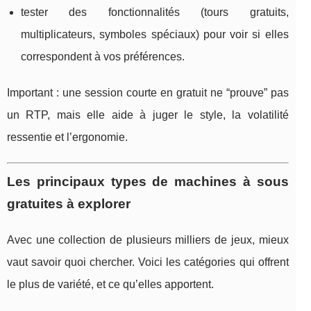
tester des fonctionnalités (tours gratuits,
multiplicateurs, symboles spéciaux) pour voir si elles
correspondent à vos préférences.
Important : une session courte en gratuit ne “prouve” pas
un RTP, mais elle aide à juger le style, la volatilité
ressentie et l’ergonomie.
Les principaux types de machines à sous
gratuites à explorer
Avec une collection de plusieurs milliers de jeux, mieux
vaut savoir quoi chercher. Voici les catégories qui offrent
le plus de variété, et ce qu’elles apportent.