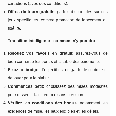
canadiens (avec des conditions).
Offres de tours gratuits
: parfois disponibles sur des
jeux spécifiques, comme promotion de lancement ou
fidélité.
Transition intelligente : comment s’y prendre
Rejouez vos favoris en gratuit
: assurez-vous de
bien connaître les bonus et la table des paiements.
Fixez un budget
: l’objectif est de garder le contrôle et
de jouer pour le plaisir.
Commencez petit
: choisissez des mises modestes
pour ressentir la différence sans pression.
Vérifiez les conditions des bonus
: notamment les
exigences de mise, les jeux éligibles et les délais.