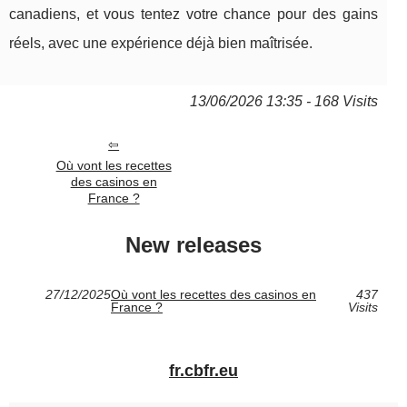
canadiens, et vous tentez votre chance pour des gains
réels, avec une expérience déjà bien maîtrisée.
13/06/2026 13:35 - 168 Visits
Où vont les recettes
des casinos en
France ?
New releases
27/12/2025
Où vont les recettes des casinos en
437
France ?
Visits
fr.cbfr.eu