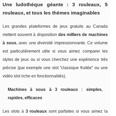
Une ludothèque géante : 3 rouleaux, 5
rouleaux, et tous les thèmes imaginables
Les grandes plateformes de jeux gratuits au Canada
mettent souvent à disposition
des milliers de machines
à sous
, avec une diversité impressionnante. Ce volume
est particulièrement utile si vous aimez comparer les
styles de jeux ou si vous cherchez une expérience très
précise (par exemple une slot “classique fruitée” ou une
vidéo slot riche en fonctionnalités).
Machines à sous à 3 rouleaux : simples,
rapides, efficaces
Les slots à
3 rouleaux
sont parfaites si vous aimez la