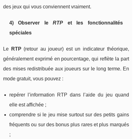
des jeux qui vous conviennent vraiment.
4) Observer le
RTP
et les fonctionnalités
spéciales
Le
RTP
(retour au joueur) est un indicateur théorique,
généralement exprimé en pourcentage, qui reflète la part
des mises redistribuée aux joueurs sur le long terme. En
mode gratuit, vous pouvez :
repérer l’information RTP dans l’aide du jeu quand
elle est affichée ;
comprendre si le jeu mise surtout sur des petits gains
fréquents ou sur des bonus plus rares et plus marqués
;