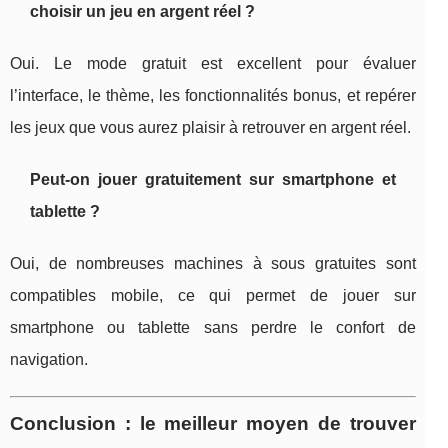
choisir un jeu en argent réel ?
Oui. Le mode gratuit est excellent pour évaluer
l’interface, le thème, les fonctionnalités bonus, et repérer
les jeux que vous aurez plaisir à retrouver en argent réel.
Peut-on jouer gratuitement sur smartphone et
tablette ?
Oui, de nombreuses machines à sous gratuites sont
compatibles mobile, ce qui permet de jouer sur
smartphone ou tablette sans perdre le confort de
navigation.
Conclusion : le meilleur moyen de trouver