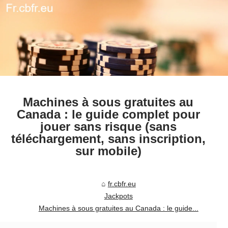
Machines à sous gratuites au
Canada : le guide complet pour
jouer sans risque (sans
téléchargement, sans inscription,
sur mobile)
fr.cbfr.eu
Jackpots
Machines à sous gratuites au Canada : le guide...