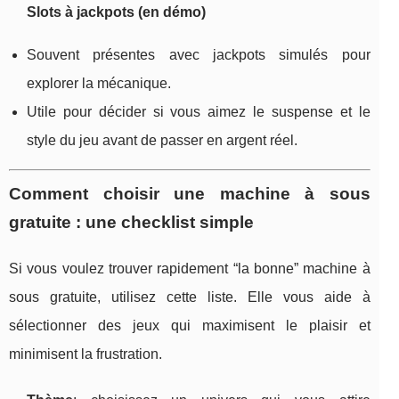
Slots à jackpots (en démo)
Souvent présentes avec jackpots simulés pour
explorer la mécanique.
Utile pour décider si vous aimez le suspense et le
style du jeu avant de passer en argent réel.
Comment choisir une machine à sous
gratuite : une checklist simple
Si vous voulez trouver rapidement “la bonne” machine à
sous gratuite, utilisez cette liste. Elle vous aide à
sélectionner des jeux qui maximisent le plaisir et
minimisent la frustration.