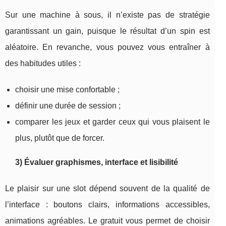
Sur une machine à sous, il n’existe pas de stratégie
garantissant un gain, puisque le résultat d’un spin est
aléatoire. En revanche, vous pouvez vous entraîner à
des habitudes utiles :
choisir une mise confortable ;
définir une durée de session ;
comparer les jeux et garder ceux qui vous plaisent le
plus, plutôt que de forcer.
3) Évaluer graphismes, interface et lisibilité
Le plaisir sur une slot dépend souvent de la qualité de
l’interface : boutons clairs, informations accessibles,
animations agréables. Le gratuit vous permet de choisir