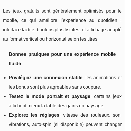
Les jeux gratuits sont généralement optimisés pour le
mobile, ce qui améliore l’expérience au quotidien :
interface tactile, boutons plus lisibles, et affichage adapté
au format vertical ou horizontal selon les titres.
Bonnes pratiques pour une expérience mobile
fluide
Privilégiez une connexion stable
: les animations et
les bonus sont plus agréables sans coupure.
Testez le mode portrait et paysage
: certains jeux
affichent mieux la table des gains en paysage.
Explorez les réglages
: vitesse des rouleaux, son,
vibrations, auto-spin (si disponible) peuvent changer