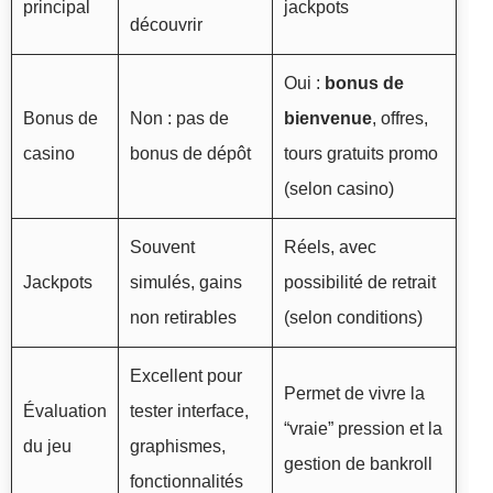
principal
jackpots
découvrir
Oui :
bonus de
Bonus de
Non : pas de
bienvenue
, offres,
casino
bonus de dépôt
tours gratuits promo
(selon casino)
Souvent
Réels, avec
Jackpots
simulés, gains
possibilité de retrait
non retirables
(selon conditions)
Excellent pour
Permet de vivre la
Évaluation
tester interface,
“vraie” pression et la
du jeu
graphismes,
gestion de bankroll
fonctionnalités